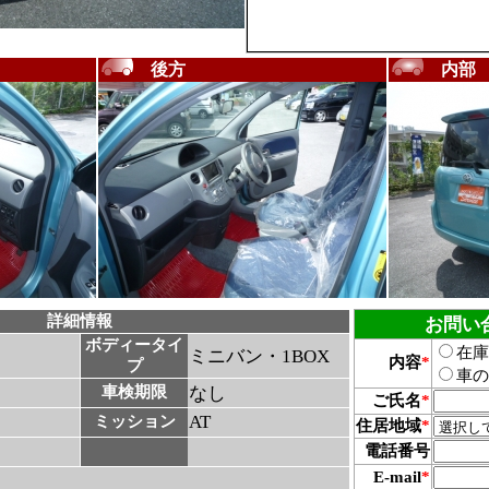
後方
内部
詳細情報
お問い
ボディータイ
在庫
ミニバン・1BOX
内容
*
プ
車の
車検期限
なし
ご氏名
*
AT
ミッション
住居地域
*
電話番号
E-mail
*