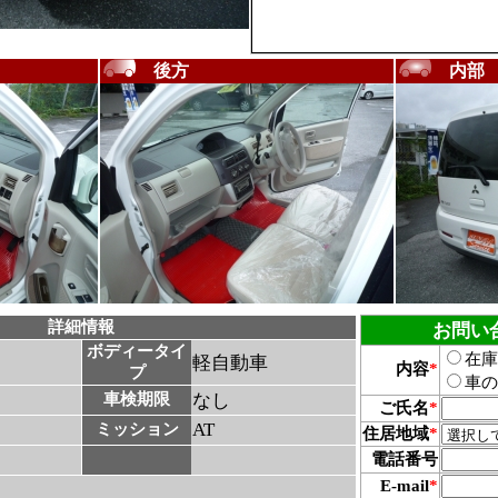
後方
内部
詳細情報
お問い
ボディータイ
在庫
軽自動車
内容
*
プ
車の
車検期限
なし
ご氏名
*
AT
ミッション
住居地域
*
電話番号
E-mail
*